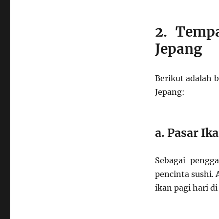
2. Temp
Jepang
Berikut adalah 
Jepang:
a. Pasar Ik
Sebagai pengga
pencinta sushi.
ikan pagi hari d