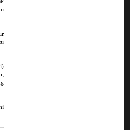
ik
tu
ar
su
i)
n,
ng
hi