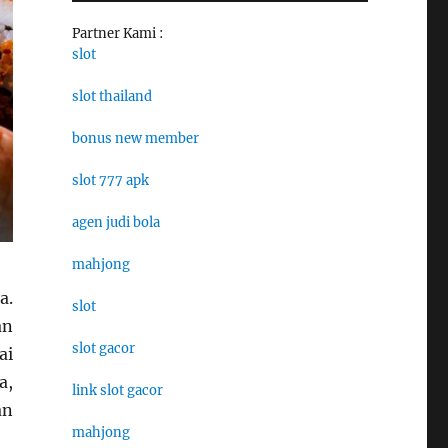
Partner Kami :
slot
slot thailand
bonus new member
slot 777 apk
agen judi bola
mahjong
a.
slot
an
slot gacor
ai
a,
link slot gacor
an
mahjong