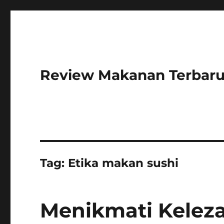
Review Makanan Terbaru
Tag:
Etika makan sushi
Menikmati Keleza