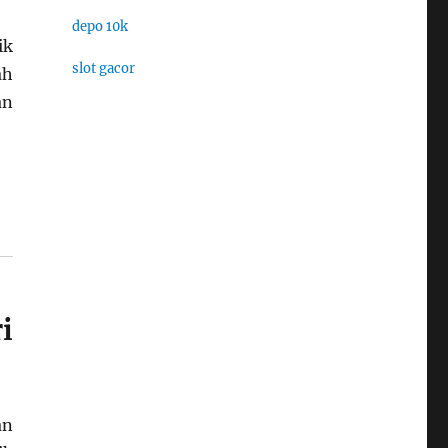
depo 10k
ik
slot gacor
ah
an
i
an