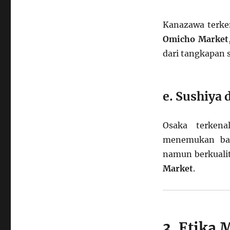
Kanazawa terken
Omicho Market
dari tangkapan s
e. Sushiya 
Osaka terkena
menemukan ban
namun berkualita
Market
.
3. Etika 