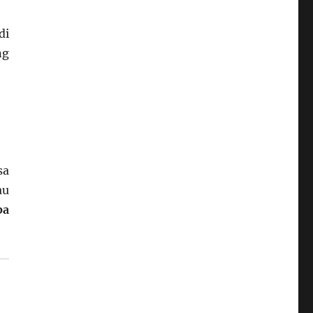
di
ng
sa
au
ba