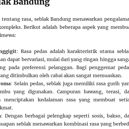
lak Bandung
ra tentang rasa, seblak Bandung menawarkan pengalam
kompleks. Berikut adalah beberapa aspek yang membu
timewa:
nggigit
: Rasa pedas adalah karakteristik utama sebla
an dapat bervariasi, mulai dari yang ringan hingga sang
ung pada preferensi pelanggan. Bagi penggemar peda
yang ditimbulkan oleh cabai akan sangat memuaskan.
aroma
: Selain pedas, seblak juga memiliki rasa gurih ya
bumbu yang digunakan. Campuran bawang, terasi, d
 menciptakan kedalaman rasa yang membuat seti
ikmat.
a
: Dengan berbagai pelengkap seperti sosis, bakso, d
 suapan seblak menawarkan kombinasi rasa yang berbed