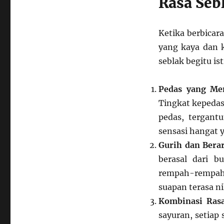
Rasa Seb
Ketika berbica
yang kaya dan 
seblak begitu is
Pedas yang Me
Tingkat kepedas
pedas, tergant
sensasi hangat 
Gurih dan Ber
berasal dari 
rempah-rempah
suapan terasa n
Kombinasi Ras
sayuran, setiap