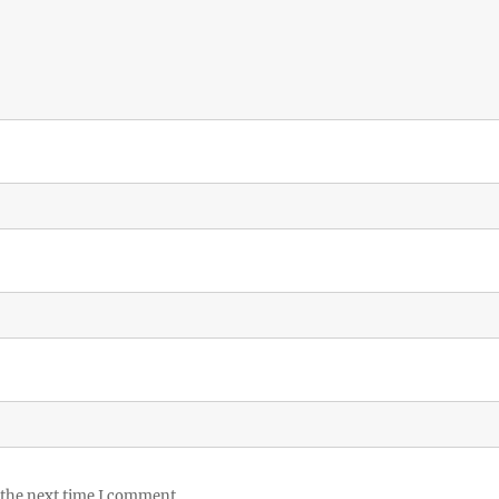
 the next time I comment.