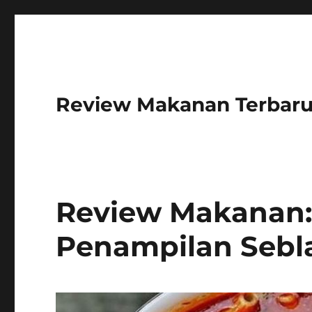
Review Makanan Terbaru
Review Makanan:
Penampilan Sebl