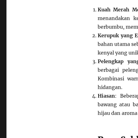
Kuah Merah M
menandakan ke
berbumbu, memb
Kerupuk yang 
bahan utama seb
kenyal yang uni
Pelengkap yan
berbagai peleng
Kombinasi war
hidangan.
Hiasan
: Beber
bawang atau b
hijau dan aroma