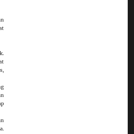
an
at
k.
at
s,
ng
an
ap
an
a.