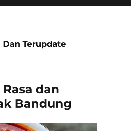
 Dan Terupdate
 Rasa dan
ak Bandung