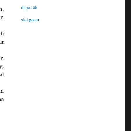
depo 10k
h,
an
slot gacor
di
ur
an
g.
al
un
na