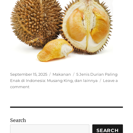
Posted
Categories
Tags
September 15, 2025
Makanan
5 Jenis Durian Paling
on
Enak di Indonesia: Musang King
,
dan lainnya
Leave a
on
comment
5
Jenis
Durian
Paling
Enak
Search
di
Indonesia:
SEARCH